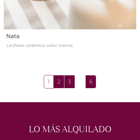
Nata
Lechera cerámica color crema
1
2
3
...
6
LO MÁS ALQUILADO